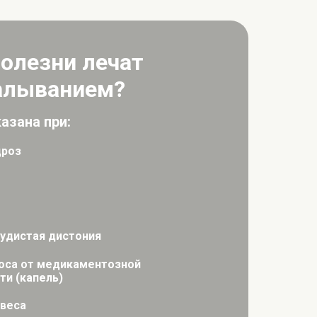
болезни лечат
алыванием?
азана при:
дроз
удистая дистония
оса от медикаментозной
ти (капель)
веса