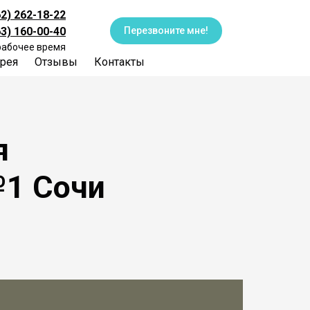
62) 262-18-22
63) 160-00-40
Перезвоните мне!
рабочее время
рея
Отзывы
Контакты
я
№1 Сочи