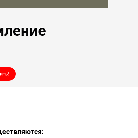
мление
ить!
ществляются: