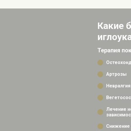
Какие 
иглоук
Терапия пок
Остеохон
Артрозы
Невралгия
Вегетосос
Лечение н
зависимос
Снижение 