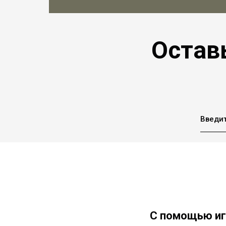
Остав
Введит
С помощью иг