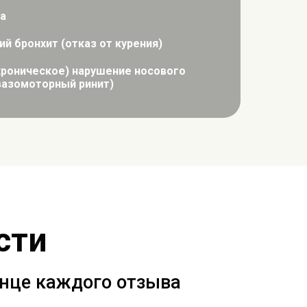
а
й бронхит (отказ от курения)
хроническое) нарушение носового
вазомоторный ринит)
сти
онце каждого отзыва