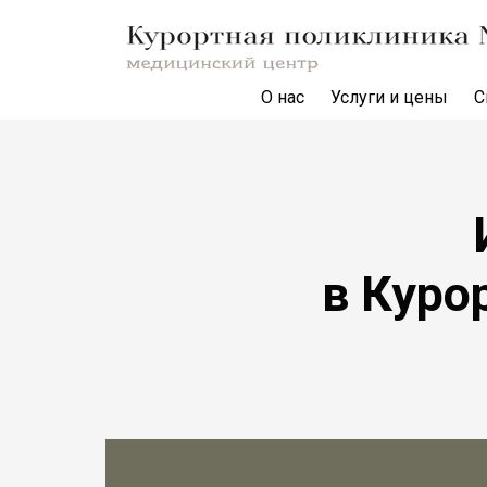
О нас
Услуги и цены
С
в Куро