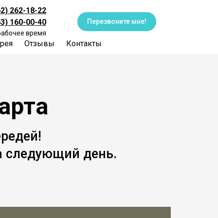
62) 262-18-22
63) 160-00-40
Перезвоните мне!
рабочее время
рея
Отзывы
Контакты
арта
редей!
а следующий день.