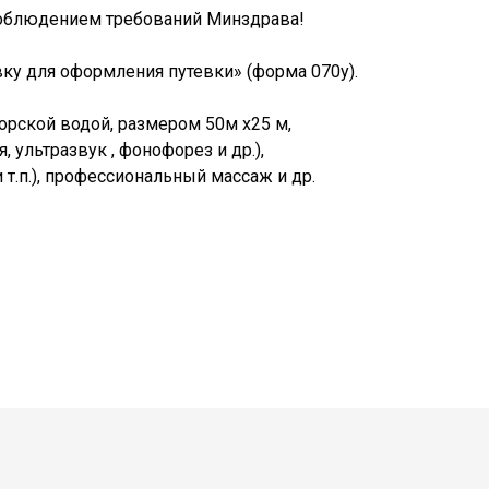
соблюдением требований Минздрава!
ку для оформления путевки» (форма 070у).
орской водой, размером 50м х25 м,
 ультразвук , фонофорез и др.),
т.п.), профессиональный массаж и др.